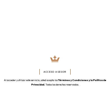
ACCESO ASESOR
Al acceder y utilizar este servicio, usted acepta los
Términos y Condiciones y la Política de
Privacidad.
Todos los derechos reservados.